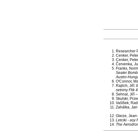
Researcher P
Cenker, Pete
Cenker, Pete
Červenka, Ju
Franks, Norm
Seater Bomber
Austro-Hunga
O'Connor, Mar
Rajlich, Jiří:
B
setniny Flik 
Sehnal, Jiří –
Skulski, Prz
Vašíšek, Rad
Zahálka, Jan 
Gleize, Jean
Letciki - asy
The Aerodro