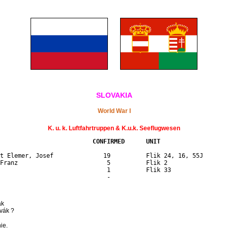
SLOVAKIA
World War I
K. u. k. Luftfahrtruppen & K.u.k. Seeflugwesen
                          CONFIRMED      UNIT                   
t Elemer, Josef              19          Flik 24, 16, 55J       
Franz                         5          Flik 2                 
                              1          Flik 33                
ák
ovák ?
ie.