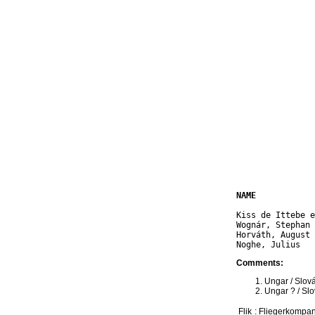
NAME            
Kiss de Ittebe e
Wognár, Stephan 
Horváth, August 
Comments:
Ungar / Slov
Ungar ? / Sl
Flik
: Fliegerkompan