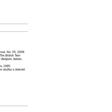
evue, No. 05, 2008.
he British Two-
Belgian, Italian,
s, 1995.
o službu u letecké
.