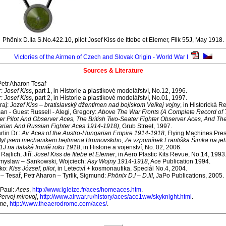
Phönix D.IIa S.No.422.10, pilot Josef Kiss de Ittebe et Elemer, Flik 55J, May 1918.
Victories of the Airmen of Czech and Slovak Origin - World War I
Sources & Literature
etr Aharon Tesař
r:
Josef Kiss
, part 1, in Historie a plastikové modelářství, No.12, 1996.
r:
Josef Kiss
, part 2, in Historie a plastikové modelářství, No.01, 1997.
raj:
Jozef Kiss – bratislavský džentlmen nad bojiskom Veľkej vojny
, in Historická R
an - Guest Russell - Alegi, Gregory:
Above The War Fronts (A Complete Record of T
 Pilot And Observer Aces, The British Two-Seater Fighter Observer Aces, And The 
rian And Russian Fighter Aces 1914-1918)
, Grub Street, 1997.
tin Dr.:
Air Aces of the Austro-Hungarian Empire 1914-1918
, Flying Machines Pres
yl jsem mechanikem hejtmana Brumovskiho, Ze vzpomínek Františka Šimka na jeh
41J na italské frontě roku 1918
, in Historie a vojenství, No. 02, 2006.
 Rajlich, Jiří:
Josef Kiss de Ittebe et Elemer
, in Aero Plastic Kits Revue, No.14, 1993
emyslaw – Sankowski, Wojciech:
Asy Wojny 1914-1918
, Ace Publication 1994.
ko:
Kiss József, pilot
, in Letectví + kosmonautika, Speciál No.4, 2004.
– Tesař, Petr Aharon – Tyrlik, Sigmund:
Phönix D.I – D.III
, JaPo Publications, 2005.
-Paul:
Aces
,
http://www.igleize.fr/aces/homeaces.htm
.
 Pervoj mirovoj
,
http://www.airwar.ru/history/aces/ace1ww/skyknight.html
.
me
,
http://www.theaerodrome.com/aces/
.